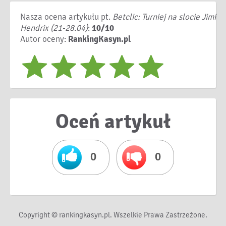
Nasza ocena artykułu pt.
Betclic: Turniej na slocie Jimi
Hendrix (21-28.04)
:
10
/
10
Autor oceny:
RankingKasyn.pl
Oceń artykuł
0
0
Copyright © rankingkasyn.pl. Wszelkie Prawa Zastrzeżone.