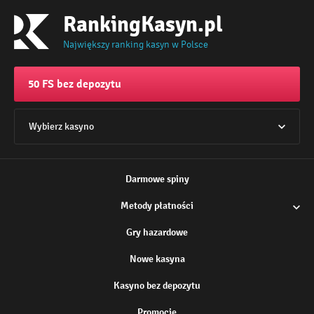
RankingKasyn.pl
Największy ranking kasyn w Polsce
50 FS bez depozytu
Wybierz kasyno
Darmowe spiny
Metody płatności
Gry hazardowe
Nowe kasyna
Kasyno bez depozytu
Promocje