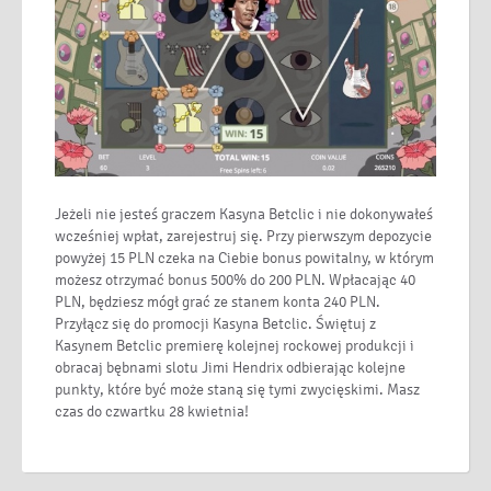
Jeżeli nie jesteś graczem Kasyna Betclic i nie dokonywałeś
wcześniej wpłat, zarejestruj się. Przy pierwszym depozycie
powyżej 15 PLN czeka na Ciebie bonus powitalny, w którym
możesz otrzymać bonus 500% do 200 PLN. Wpłacając 40
PLN, będziesz mógł grać ze stanem konta 240 PLN.
Przyłącz się do promocji Kasyna Betclic. Świętuj z
Kasynem Betclic premierę kolejnej rockowej produkcji i
obracaj bębnami slotu Jimi Hendrix odbierając kolejne
punkty, które być może staną się tymi zwycięskimi. Masz
czas do czwartku 28 kwietnia!