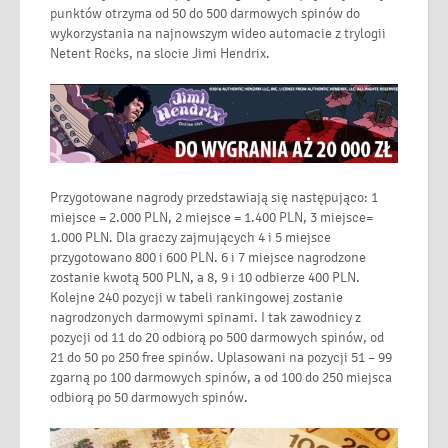
punktów otrzyma od 50 do 500 darmowych spinów do
wykorzystania na najnowszym wideo automacie z trylogii
Netent Rocks, na slocie Jimi Hendrix.
Przygotowane nagrody przedstawiają się następująco: 1
miejsce = 2.000 PLN, 2 miejsce = 1.400 PLN, 3 miejsce=
1.000 PLN. Dla graczy zajmujących 4 i 5 miejsce
przygotowano 800 i 600 PLN. 6 i 7 miejsce nagrodzone
zostanie kwotą 500 PLN, a 8, 9 i 10 odbierze 400 PLN.
Kolejne 240 pozycji w tabeli rankingowej zostanie
nagrodzonych darmowymi spinami. I tak zawodnicy z
pozycji od 11 do 20 odbiorą po 500 darmowych spinów, od
21 do 50 po 250 free spinów. Uplasowani na pozycji 51 – 99
zgarną po 100 darmowych spinów, a od 100 do 250 miejsca
odbiorą po 50 darmowych spinów.