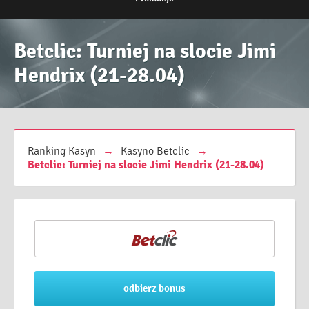
Betclic: Turniej na slocie Jimi
Hendrix (21-28.04)
Ranking Kasyn
→
Kasyno Betclic
→
Betclic: Turniej na slocie Jimi Hendrix (21-28.04)
odbierz bonus