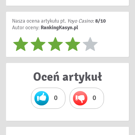
Nasza ocena artykułu pt.
Yoyo Casino
:
8
/
10
Autor oceny:
RankingKasyn.pl
Oceń artykuł
0
0