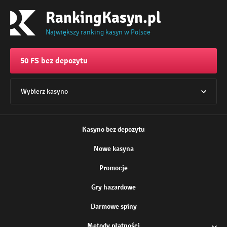
RankingKasyn.pl
Największy ranking kasyn w Polsce
50 FS bez depozytu
Wybierz kasyno
Kasyno bez depozytu
Nowe kasyna
Promocje
Gry hazardowe
Darmowe spiny
Metody płatności