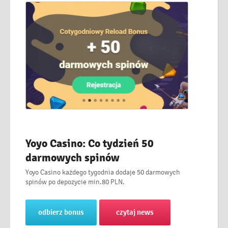
Yoyo Casino: Co tydzień 50
darmowych spinów
Yoyo Casino każdego tygodnia dodaje 50 darmowych
spinów po depozycie min.80 PLN.
odbierz bonus
czytaj news