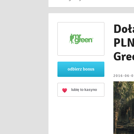
Doł
PLN
Gre
odbierz bonus
2016-06-0
lubię to kasyno