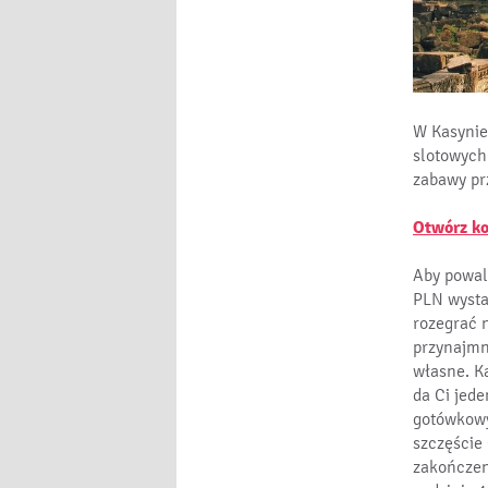
W Kasynie
slotowych
zabawy pr
Otwórz ko
Aby powal
PLN wysta
rozegrać 
przynajmn
własne. K
da Ci jed
gotówkowy
szczęście 
zakończeni