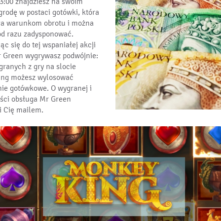
13:00 znajdziesz na swoim
grodę w postaci gotówki, która
ga warunkom obrotu i można
 od razu zadysponować.
ąc się do tej wspaniałej akcji
 Green wygrywasz podwójnie:
granych z gry na slocie
ing możesz wylosować
ie gotówkowe. O wygranej i
ości obsługa Mr Green
 Cię mailem.