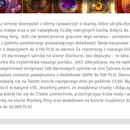
z ochotę skorzystać z oferty i powalczyć o skarby, które ukryła zło
a małpa oraz o jak największą liczbę loteryjnych losów, dołącz do
key King. Jeśli nie jesteś jeszcze graczem tego serwisu - zarejestru
j z pakietu powitalnego pozwalającego doładować Twoje kasynowe 
h 4 depozytach do 1750 PLN za darmo! Za rejestrację z naszego li
z 25 darmowych spinów na slocie Starburst, bez depozytu – to taka
anka dla czytelników naszego portalu. Jeśli zdecydujesz się na w
natychmiast otrzymasz 100 darmowych spinów na slot Spinata Gra
wpłata zostanie powiększona o dodatkowe 100% do 500 PLN. Darm
pojawią się na Twoim koncie następnego dnia po godzinie 13:00. W
ócić w kasynie x35. Jesteśmy pewni, że znajdziesz chwilę i dołącz
w której los się do Ciebie uśmiechnie, przechytrzysz króla małp i 
mkę na slocie Monkey King oraz dodatkowo na koncie znajdziesz d
 do 10.000 PLN!