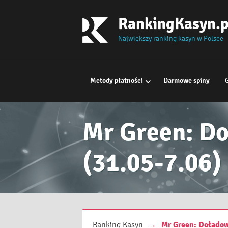
RankingKasyn.p
Największy ranking kasyn w Polsce
Metody płatności
Darmowe spiny
Mr Green: D
(31.05-7.06)
Ranking Kasyn
→
Mr Green: Doładow