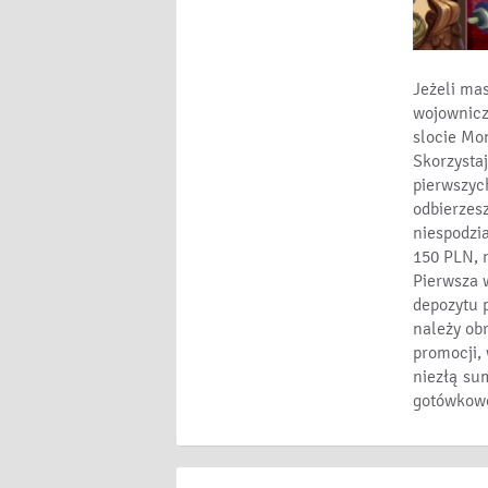
Jeżeli mas
wojownicz
slocie Mon
Skorzysta
pierwszyc
odbierzes
niespodzi
150 PLN, 
Pierwsza 
depozytu 
należy obr
promocji, 
niezłą su
gotówkowe