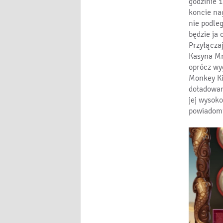
godzinie 
koncie na
nie podle
będzie ja
Przyłączaj
Kasyna Mr
oprócz wy
Monkey K
doładowan
jej wysok
powiadomi