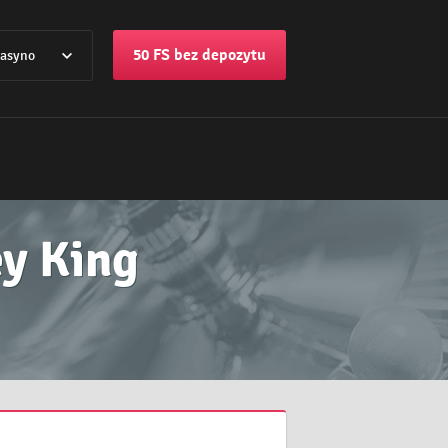
50 FS bez depozytu
kasyno
y King